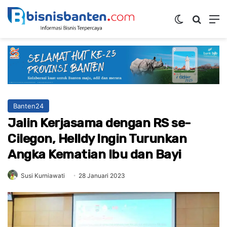
Switch ski
Mencar
M
Banten24
Jalin Kerjasama dengan RS se-
Cilegon, Helldy Ingin Turunkan
Angka Kematian Ibu dan Bayi
Susi Kurniawati
28 Januari 2023