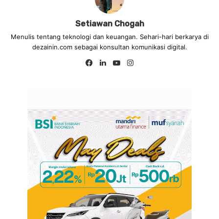
Setiawan Chogah
Menulis tentang teknologi dan keuangan. Sehari-hari berkarya di
dezainin.com sebagai konsultan komunikasi digital.
Fa
Lin
Yo
Ins
ce
ke
uT
tag
bo
dIn
ub
ra
ok
e
m