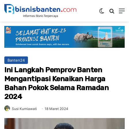
Switch ski
Mencar
M
Banten24
Ini Langkah Pemprov Banten
Mengantipasi Kenaikan Harga
Bahan Pokok Selama Ramadan
2024
Susi Kurniawati
18 Maret 2024