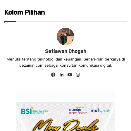
Kolom Pilihan
Setiawan Chogah
Menulis tentang teknologi dan keuangan. Sehari-hari berkarya di
dezainin.com sebagai konsultan komunikasi digital.
Fa
Lin
Yo
Ins
ce
ke
uT
tag
bo
dIn
ub
ra
ok
e
m