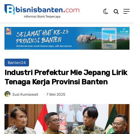
Switch ski
Mencar
M
Banten24
Industri Prefektur Mie Jepang Lirik
Tenaga Kerja Provinsi Banten
Susi Kurniawati
7 Mei 2025