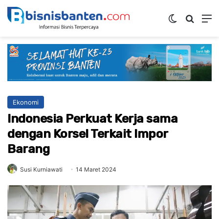
Switch ski
Mencar
M
Ekonomi
Indonesia Perkuat Kerja sama
dengan Korsel Terkait Impor
Barang
Susi Kurniawati
14 Maret 2024