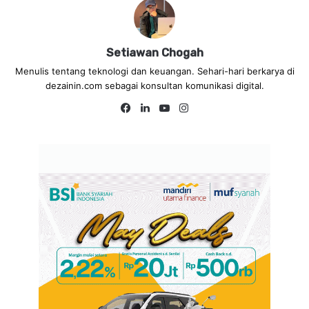
Setiawan Chogah
Menulis tentang teknologi dan keuangan. Sehari-hari berkarya di
dezainin.com sebagai konsultan komunikasi digital.
Fa
Lin
Yo
Ins
ce
ke
uT
tag
bo
dIn
ub
ra
ok
e
m