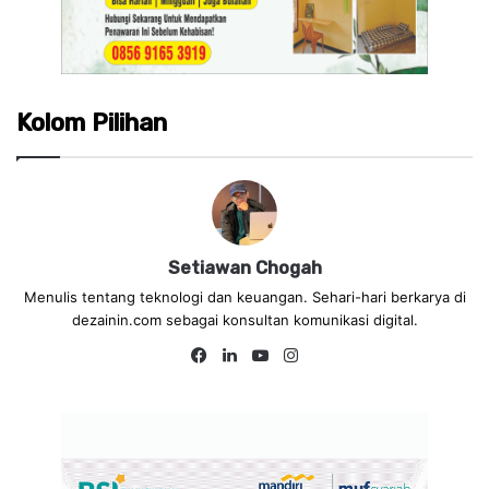
Kolom Pilihan
Setiawan Chogah
Menulis tentang teknologi dan keuangan. Sehari-hari berkarya di
dezainin.com sebagai konsultan komunikasi digital.
Fa
Lin
Yo
Ins
ce
ke
uT
tag
bo
dIn
ub
ra
ok
e
m