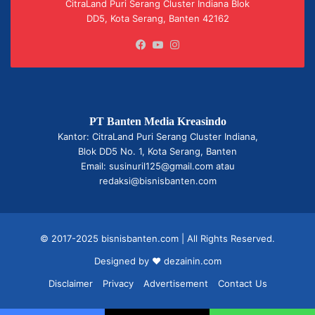
CitraLand Puri Serang Cluster Indiana Blok
DD5, Kota Serang, Banten 42162
Facebook
YouTube
Instagram
PT Banten Media Kreasindo
Kantor: CitraLand Puri Serang Cluster Indiana,
Blok DD5 No. 1, Kota Serang, Banten
Email: susinuril125@gmail.com atau
redaksi@bisnisbanten.com
© 2017-2025 bisnisbanten.com | All Rights Reserved.
Designed by ❤
dezainin.com
Disclaimer
Privacy
Advertisement
Contact Us