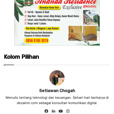
Kolom Pilihan
Setiawan Chogah
Menulis tentang teknologi dan keuangan. Sehari-hari berkarya di
dezainin.com sebagai konsultan komunikasi digital.
Fa
Lin
Yo
Ins