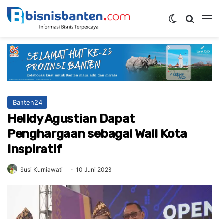
Switch ski
Mencar
M
Banten24
Helldy Agustian Dapat
Penghargaan sebagai Wali Kota
Inspiratif
Susi Kurniawati
10 Juni 2023