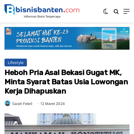
Switch ski
Mencar
M
Lifestyle
Heboh Pria Asal Bekasi Gugat MK,
Minta Syarat Batas Usia Lowongan
Kerja Dihapuskan
Sarah Febril
12 Maret 2024