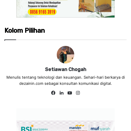
Kolom Pilihan
Setiawan Chogah
Menulis tentang teknologi dan keuangan. Sehari-hari berkarya di
dezainin.com sebagai konsultan komunikasi digital.
Fa
Lin
Yo
Ins
ce
ke
uT
tag
bo
dIn
ub
ra
ok
e
m