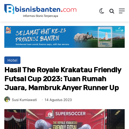
Switch ski
Mencar
M
Hotel
Hasil The Royale Krakatau Friendly
Futsal Cup 2023: Tuan Rumah
Juara, Mambruk Anyer Runner Up
Susi Kurniawati
14 Agustus 2023