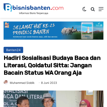
Switch ski
Mencar
M
Banten24
Hadiri Sosialisasi Budaya Baca dan
Literasi, Qoidatul Sitta: Jangan
Bacain Status WA Orang Aja
Muhammad Siddik
8 Juni 2023