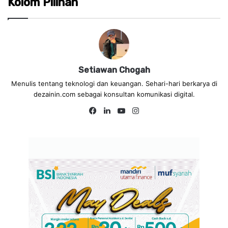
Kolom Pilihan
Setiawan Chogah
Menulis tentang teknologi dan keuangan. Sehari-hari berkarya di
dezainin.com sebagai konsultan komunikasi digital.
Fa
Lin
Yo
Ins
ce
ke
uT
tag
bo
dIn
ub
ra
ok
e
m