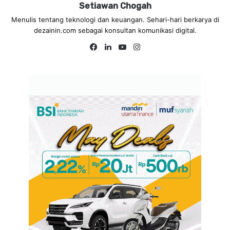
Setiawan Chogah
Menulis tentang teknologi dan keuangan. Sehari-hari berkarya di
dezainin.com sebagai konsultan komunikasi digital.
Fa
Lin
Yo
Ins
ce
ke
uT
tag
bo
dIn
ub
ra
ok
e
m