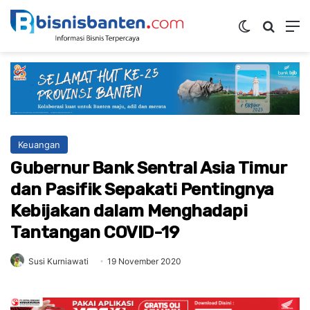
Switch skin
Mencar
M
Keuangan
Gubernur Bank Sentral Asia Timur
dan Pasifik Sepakati Pentingnya
Kebijakan dalam Menghadapi
Tantangan COVID-19
Susi Kurniawati
19 November 2020