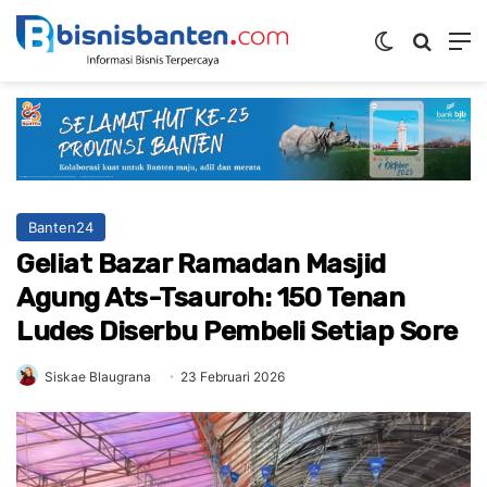
Switch ski
Mencar
M
Banten24
Geliat Bazar Ramadan Masjid
Agung Ats-Tsauroh: 150 Tenan
Ludes Diserbu Pembeli Setiap Sore
Siskae Blaugrana
23 Februari 2026