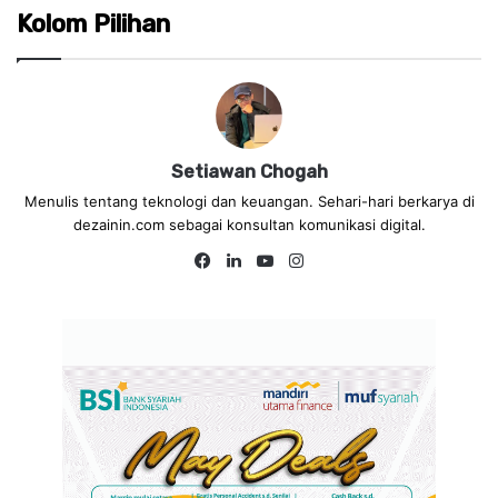
Kolom Pilihan
Setiawan Chogah
Menulis tentang teknologi dan keuangan. Sehari-hari berkarya di
dezainin.com sebagai konsultan komunikasi digital.
Fa
Lin
Yo
Ins
ce
ke
uT
tag
bo
dIn
ub
ra
ok
e
m