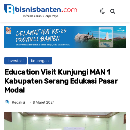
Switch ski
Mencar
M
Investasi
Keuangan
Education Visit Kunjungi MAN 1
Kabupaten Serang Edukasi Pasar
Modal
Redaksi
8 Maret 2024