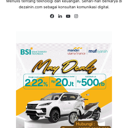
Menulis tentang teknologi dan keuangan. Sehari-hari berkarya di
dezainin.com sebagai konsultan komunikasi digital.
Fa
Lin
Yo
Ins
ce
ke
uT
tag
bo
dIn
ub
ra
ok
e
m