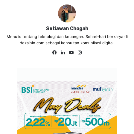
Setiawan Chogah
Menulis tentang teknologi dan keuangan. Sehari-hari berkarya di
dezainin.com sebagai konsultan komunikasi digital.
Fa
Lin
Yo
Ins
ce
ke
uT
tag
bo
dIn
ub
ra
ok
e
m