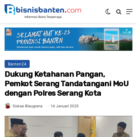
Switch ski
Mencar
M
Banten24
Dukung Ketahanan Pangan,
Pemkot Serang Tandatangani MoU
dengan Polres Serang Kota
Siskae Blaugrana
14 Januari 2025