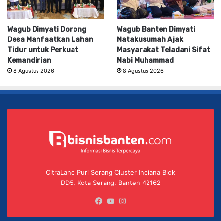
Wagub Dimyati Dorong
Wagub Banten Dimyati
Desa Manfaatkan Lahan
Natakusumah Ajak
Tidur untuk Perkuat
Masyarakat Teladani Sifat
Kemandirian
Nabi Muhammad
8 Agustus 2026
8 Agustus 2026
CitraLand Puri Serang Cluster Indiana Blok
DD5, Kota Serang, Banten 42162
Facebook
YouTube
Instagram