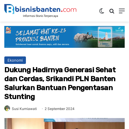
Switch ski
Mencar
M
Ekonomi
Dukung Hadirnya Generasi Sehat
dan Cerdas, Srikandi PLN Banten
Salurkan Bantuan Pengentasan
Stunting
Susi Kurniawati
2 September 2024