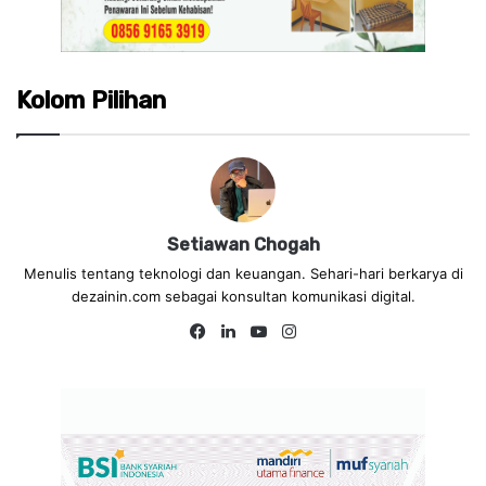
Kolom Pilihan
Setiawan Chogah
Menulis tentang teknologi dan keuangan. Sehari-hari berkarya di
dezainin.com sebagai konsultan komunikasi digital.
Fa
Lin
Yo
Ins
ce
ke
uT
tag
bo
dIn
ub
ra
ok
e
m