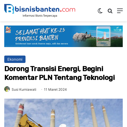
Switch ski
Mencar
M
Ekonomi
Dorong Transisi Energi, Begini
Komentar PLN Tentang Teknologi
Susi Kurniawati
11 Maret 2024