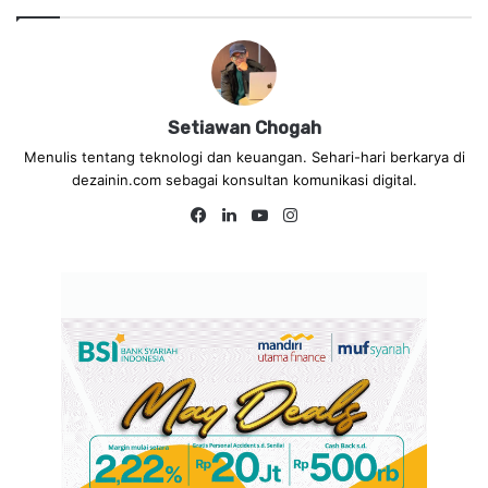
Setiawan Chogah
Menulis tentang teknologi dan keuangan. Sehari-hari berkarya di
dezainin.com sebagai konsultan komunikasi digital.
Fa
Lin
Yo
Ins
ce
ke
uT
tag
bo
dIn
ub
ra
ok
e
m