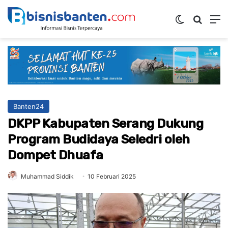
Switch ski
Mencar
M
Banten24
DKPP Kabupaten Serang Dukung
Program Budidaya Seledri oleh
Dompet Dhuafa
Muhammad Siddik
10 Februari 2025