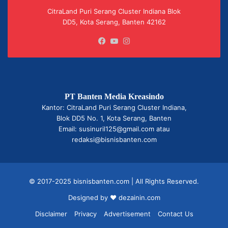
CitraLand Puri Serang Cluster Indiana Blok
DD5, Kota Serang, Banten 42162
Facebook
YouTube
Instagram
PT Banten Media Kreasindo
Kantor: CitraLand Puri Serang Cluster Indiana,
Blok DD5 No. 1, Kota Serang, Banten
Email: susinuril125@gmail.com atau
redaksi@bisnisbanten.com
© 2017-2025 bisnisbanten.com | All Rights Reserved.
Designed by ❤
dezainin.com
Disclaimer
Privacy
Advertisement
Contact Us