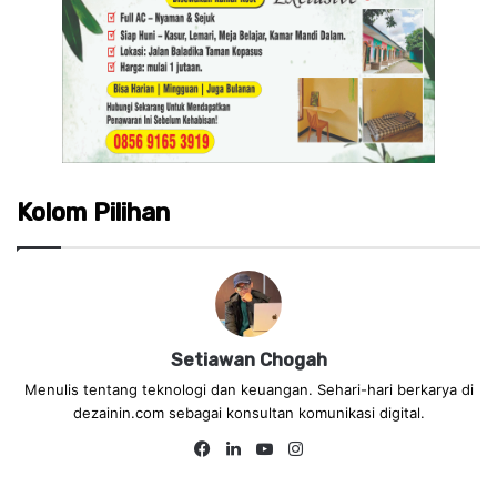
Kolom Pilihan
Setiawan Chogah
Menulis tentang teknologi dan keuangan. Sehari-hari berkarya di
dezainin.com sebagai konsultan komunikasi digital.
Fa
Lin
Yo
Ins
ce
ke
uT
tag