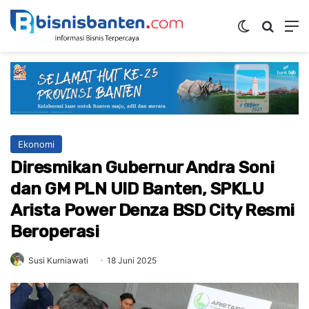
Switch ski
Mencar
M
Ekonomi
Diresmikan Gubernur Andra Soni
dan GM PLN UID Banten, SPKLU
Arista Power Denza BSD City Resmi
Beroperasi
Susi Kurniawati
18 Juni 2025