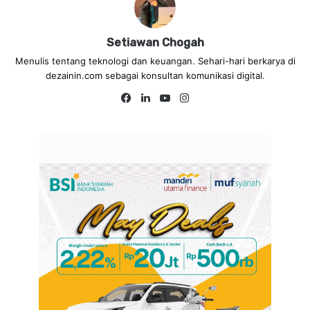
Setiawan Chogah
Menulis tentang teknologi dan keuangan. Sehari-hari berkarya di
dezainin.com sebagai konsultan komunikasi digital.
Fa
Lin
Yo
Ins
ce
ke
uT
tag
bo
dIn
ub
ra
ok
e
m