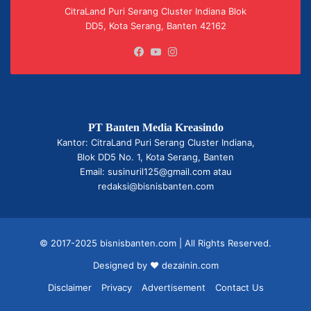
CitraLand Puri Serang Cluster Indiana Blok
DD5, Kota Serang, Banten 42162
Facebook
YouTube
Instagram
PT Banten Media Kreasindo
Kantor: CitraLand Puri Serang Cluster Indiana,
Blok DD5 No. 1, Kota Serang, Banten
Email: susinuril125@gmail.com atau
redaksi@bisnisbanten.com
© 2017-2025 bisnisbanten.com | All Rights Reserved.
Designed by ❤
dezainin.com
Disclaimer
Privacy
Advertisement
Contact Us