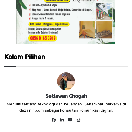
Kolom Pilihan
Setiawan Chogah
Menulis tentang teknologi dan keuangan. Sehari-hari berkarya di
dezainin.com sebagai konsultan komunikasi digital.
Fa
Lin
Yo
Ins
ce
ke
uT
tag