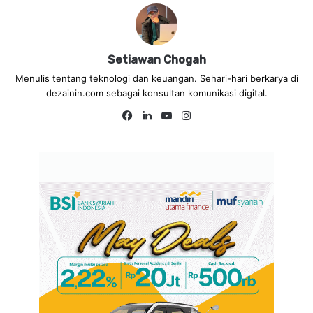
Setiawan Chogah
Menulis tentang teknologi dan keuangan. Sehari-hari berkarya di
dezainin.com sebagai konsultan komunikasi digital.
Fa
Lin
Yo
Ins
ce
ke
uT
tag
bo
dIn
ub
ra
ok
e
m