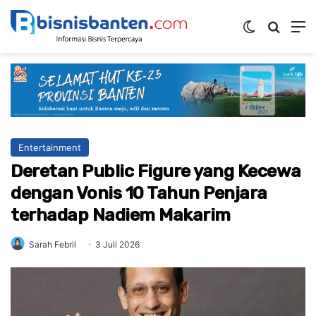
Switch ski
Mencar
M
Entertainment
Deretan Public Figure yang Kecewa
dengan Vonis 10 Tahun Penjara
terhadap Nadiem Makarim
Sarah Febril
3 Juli 2026