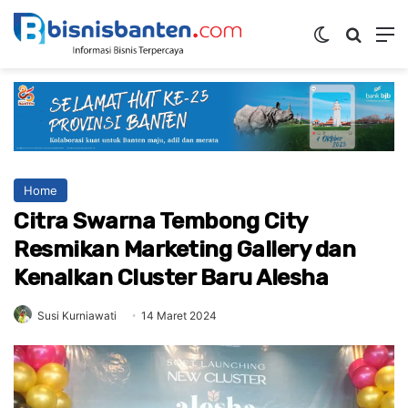
Switch ski
Mencar
M
Home
Citra Swarna Tembong City
Resmikan Marketing Gallery dan
Kenalkan Cluster Baru Alesha
Susi Kurniawati
14 Maret 2024