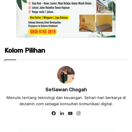
Kolom Pilihan
Setiawan Chogah
Menulis tentang teknologi dan keuangan. Sehari-hari berkarya di
dezainin.com sebagai konsultan komunikasi digital.
Fa
Lin
Yo
Ins
ce
ke
uT
tag
bo
dIn
ub
ra