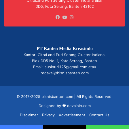
CitraLand Puri Serang Cluster Indiana Blok
DD5, Kota Serang, Banten 42162
Facebook
YouTube
Instagram
PT Banten Media Kreasindo
Kantor: CitraLand Puri Serang Cluster Indiana,
Blok DD5 No. 1, Kota Serang, Banten
Email: susinuril125@gmail.com atau
redaksi@bisnisbanten.com
© 2017-2025 bisnisbanten.com | All Rights Reserved.
Designed by ❤
dezainin.com
Disclaimer
Privacy
Advertisement
Contact Us