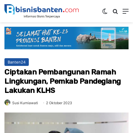
Switch ski
Mencar
M
Banten24
Ciptakan Pembangunan Ramah
Lingkungan, Pemkab Pandeglang
Lakukan KLHS
Susi Kurniawati
2 Oktober 2023