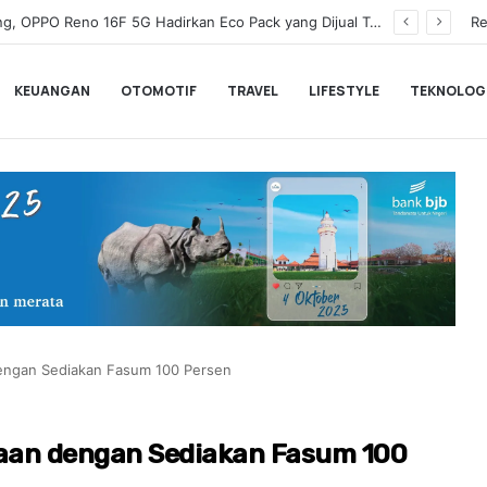
Wamenkeu Juda Agung Optimis Ekonomi Tumbuh Kuat dan Fiskal Tetap Terjaga di Tengah Ketidakpastian Global
Re
KEUANGAN
OTOMOTIF
TRAVEL
LIFESTYLE
TEKNOLOG
dengan Sediakan Fasum 100 Persen
yaan dengan Sediakan Fasum 100