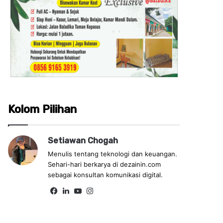
Kolom Pilihan
Setiawan Chogah
Menulis tentang teknologi dan keuangan.
Sehari-hari berkarya di dezainin.com
sebagai konsultan komunikasi digital.
Fa
Lin
Yo
Ins
ce
ke
uT
tag
bo
dIn
ub
ra