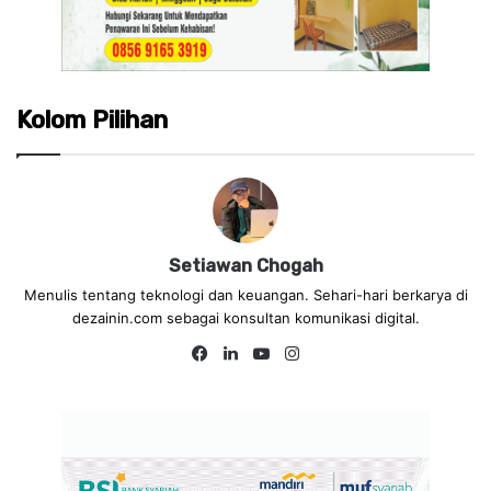
Kolom Pilihan
Setiawan Chogah
Menulis tentang teknologi dan keuangan. Sehari-hari berkarya di
dezainin.com sebagai konsultan komunikasi digital.
Fa
Lin
Yo
Ins
ce
ke
uT
tag
bo
dIn
ub
ra
ok
e
m