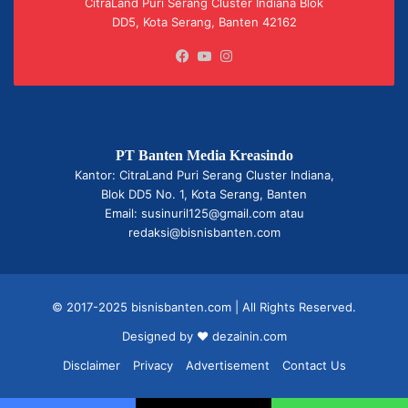
CitraLand Puri Serang Cluster Indiana Blok
DD5, Kota Serang, Banten 42162
Facebook
YouTube
Instagram
PT Banten Media Kreasindo
Kantor: CitraLand Puri Serang Cluster Indiana,
Blok DD5 No. 1, Kota Serang, Banten
Email: susinuril125@gmail.com atau
redaksi@bisnisbanten.com
© 2017-2025 bisnisbanten.com | All Rights Reserved.
Designed by ❤
dezainin.com
Disclaimer
Privacy
Advertisement
Contact Us