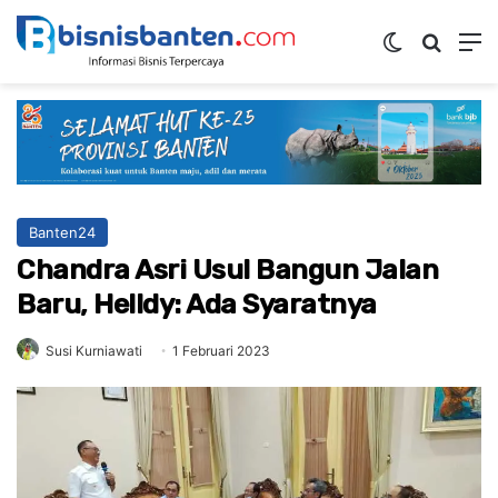
Switch ski
Mencar
M
Banten24
Chandra Asri Usul Bangun Jalan
Baru, Helldy: Ada Syaratnya
Susi Kurniawati
1 Februari 2023