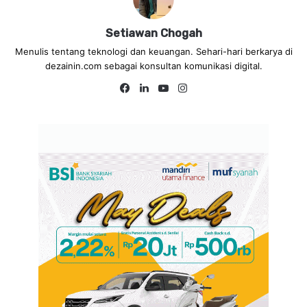
Setiawan Chogah
Menulis tentang teknologi dan keuangan. Sehari-hari berkarya di
dezainin.com sebagai konsultan komunikasi digital.
Fa
Lin
Yo
Ins
ce
ke
uT
tag
bo
dIn
ub
ra
ok
e
m