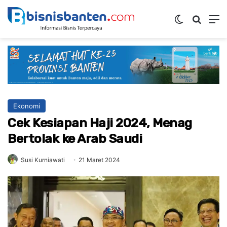
Switch ski
Mencar
M
Ekonomi
Cek Kesiapan Haji 2024, Menag
Bertolak ke Arab Saudi
Susi Kurniawati
21 Maret 2024