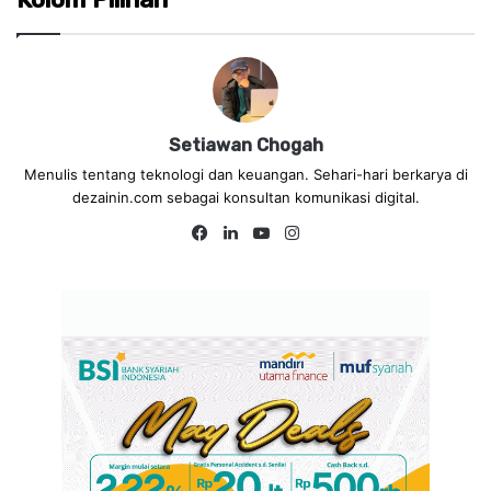
Setiawan Chogah
Menulis tentang teknologi dan keuangan. Sehari-hari berkarya di
dezainin.com sebagai konsultan komunikasi digital.
Fa
Lin
Yo
Ins
ce
ke
uT
tag
bo
dIn
ub
ra
ok
e
m