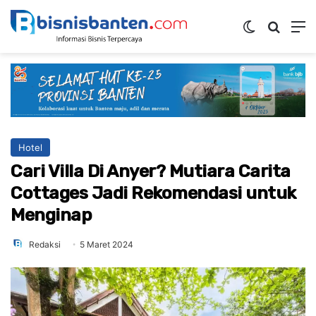
Switch ski
Mencar
M
Hotel
Cari Villa Di Anyer? Mutiara Carita
Cottages Jadi Rekomendasi untuk
Menginap
Redaksi
5 Maret 2024