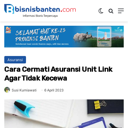
Switch ski
Mencar
M
Asuransi
Cara Cermati Asuransi Unit Link
Agar Tidak Kecewa
Susi Kurniawati
6 April 2023