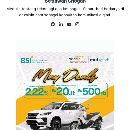
Setiawan Chogah
Menulis tentang teknologi dan keuangan. Sehari-hari berkarya di
dezainin.com sebagai konsultan komunikasi digital.
Fa
Lin
Yo
Ins
ce
ke
uT
tag
bo
dIn
ub
ra
ok
e
m