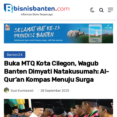
Switch ski
Mencar
M
Banten24
Buka MTQ Kota Cilegon, Wagub
Banten Dimyati Natakusumah: Al-
Qur’an Kompas Menuju Surga
Susi Kurniawati
28 September 2025