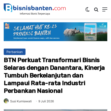
Switch ski
Mencar
M
Perbankan
BTN Perkuat Transformari Bisnis
Selaras dengan Danantara, Kinerja
Tumbuh Berkelanjutan dan
Lampaui Rata-rata Industri
Perbankan Nasional
Susi Kurniawati
9 Juli 2026