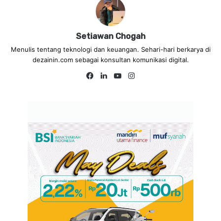
Setiawan Chogah
Menulis tentang teknologi dan keuangan. Sehari-hari berkarya di
dezainin.com sebagai konsultan komunikasi digital.
Fa
Lin
Yo
Ins
ce
ke
uT
tag
bo
dIn
ub
ra
ok
e
m