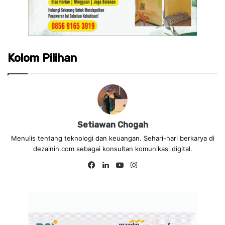
Kolom Pilihan
Setiawan Chogah
Menulis tentang teknologi dan keuangan. Sehari-hari berkarya di
dezainin.com sebagai konsultan komunikasi digital.
Fa
Lin
Yo
Ins
ce
ke
uT
tag
bo
dIn
ub
ra
ok
e
m