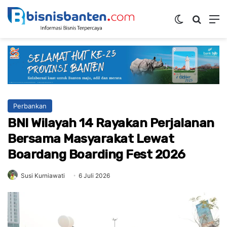
Switch ski
Mencar
M
Perbankan
BNI Wilayah 14 Rayakan Perjalanan
Bersama Masyarakat Lewat
Boardang Boarding Fest 2026
Susi Kurniawati
6 Juli 2026