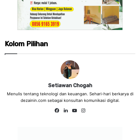
Kolom Pilihan
Setiawan Chogah
Menulis tentang teknologi dan keuangan. Sehari-hari berkarya di
dezainin.com sebagai konsultan komunikasi digital.
Fa
Lin
Yo
Ins
ce
ke
uT
tag
bo
dIn
ub
ra
ok
e
m