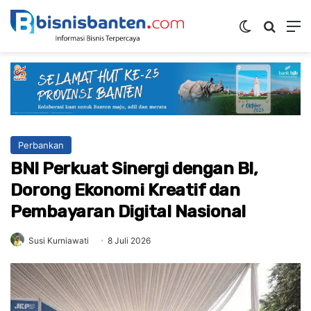
Switch ski
Mencar
M
Perbankan
BNI Perkuat Sinergi dengan BI,
Dorong Ekonomi Kreatif dan
Pembayaran Digital Nasional
Susi Kurniawati
8 Juli 2026