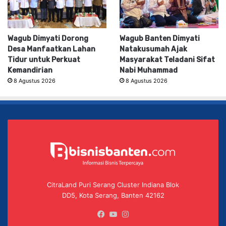
Wagub Dimyati Dorong
Wagub Banten Dimyati
Desa Manfaatkan Lahan
Natakusumah Ajak
Tidur untuk Perkuat
Masyarakat Teladani Sifat
Kemandirian
Nabi Muhammad
8 Agustus 2026
8 Agustus 2026
CitraLand Puri Serang Cluster Indiana Blok
DD5, Kota Serang, Banten 42162
Facebook
YouTube
Instagram