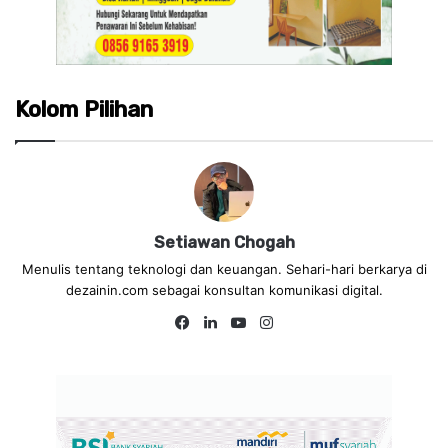
Kolom Pilihan
Setiawan Chogah
Menulis tentang teknologi dan keuangan. Sehari-hari berkarya di
dezainin.com sebagai konsultan komunikasi digital.
Fa
Lin
Yo
Ins
ce
ke
uT
tag
bo
dIn
ub
ra
ok
e
m