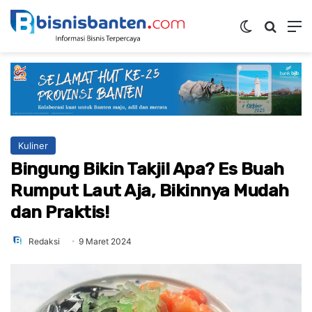
Switch ski
Mencar
M
Kuliner
Bingung Bikin Takjil Apa? Es Buah
Rumput Laut Aja, Bikinnya Mudah
dan Praktis!
Redaksi
9 Maret 2024