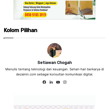
Kolom Pilihan
Setiawan Chogah
Menulis tentang teknologi dan keuangan. Sehari-hari berkarya di
dezainin.com sebagai konsultan komunikasi digital.
Fa
Lin
Yo
Ins
ce
ke
uT
tag
bo
dIn
ub
ra
ok
e
m