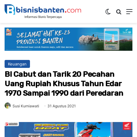
Switch ski
Mencar
M
Keuangan
BI Cabut dan Tarik 20 Pecahan
Uang Rupiah Khusus Tahun Edar
1970 Sampai 1990 dari Peredaran
Susi Kurniawati
31 Agustus 2021