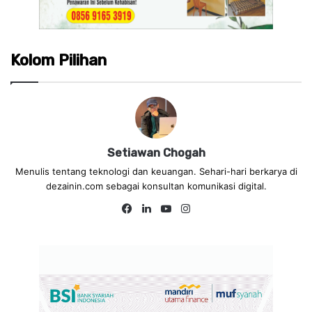
Kolom Pilihan
Setiawan Chogah
Menulis tentang teknologi dan keuangan. Sehari-hari berkarya di
dezainin.com sebagai konsultan komunikasi digital.
Fa
Lin
Yo
Ins
ce
ke
uT
tag
bo
dIn
ub
ra
ok
e
m