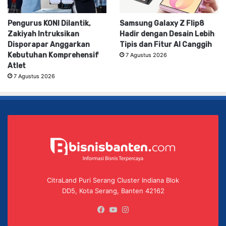
Pengurus KONI Dilantik,
Samsung Galaxy Z Flip8
Zakiyah Intruksikan
Hadir dengan Desain Lebih
Disporapar Anggarkan
Tipis dan Fitur AI Canggih
Kebutuhan Komprehensif
7 Agustus 2026
Atlet
7 Agustus 2026
CitraLand Puri Serang Cluster Indiana Blok
DD5, Kota Serang, Banten 42162
Facebook
YouTube
Instagram