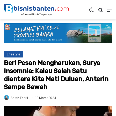
Switch ski
Mencar
M
Lifestyle
Beri Pesan Mengharukan, Surya
Insomnia: Kalau Salah Satu
diantara Kita Mati Duluan, Anterin
Sampe Bawah
Sarah Febril
12 Maret 2024