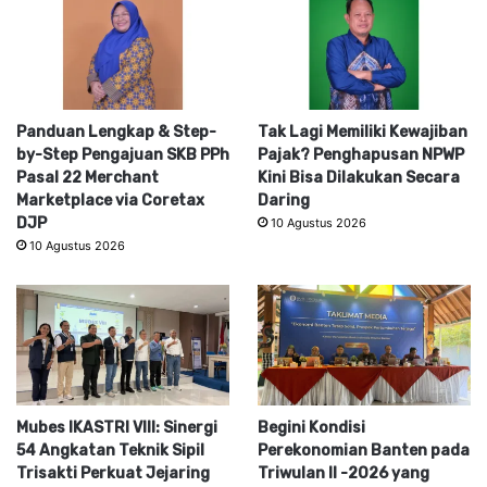
Panduan Lengkap & Step-
Tak Lagi Memiliki Kewajiban
by-Step Pengajuan SKB PPh
Pajak? Penghapusan NPWP
Pasal 22 Merchant
Kini Bisa Dilakukan Secara
Marketplace via Coretax
Daring
DJP
10 Agustus 2026
10 Agustus 2026
Mubes IKASTRI VIII: Sinergi
Begini Kondisi
54 Angkatan Teknik Sipil
Perekonomian Banten pada
Trisakti Perkuat Jejaring
Triwulan II -2026 yang