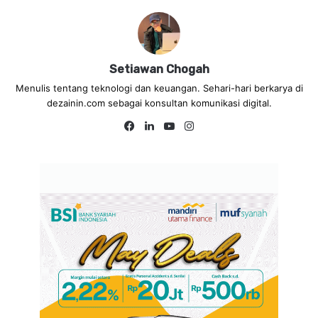
Setiawan Chogah
Menulis tentang teknologi dan keuangan. Sehari-hari berkarya di
dezainin.com sebagai konsultan komunikasi digital.
Fa
Lin
Yo
Ins
ce
ke
uT
tag
bo
dIn
ub
ra
ok
e
m