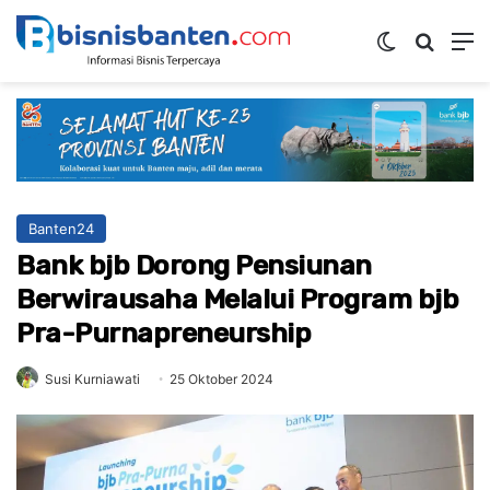
Switch ski
Mencar
M
Banten24
Bank bjb Dorong Pensiunan
Berwirausaha Melalui Program bjb
Pra-Purnapreneurship
Susi Kurniawati
25 Oktober 2024