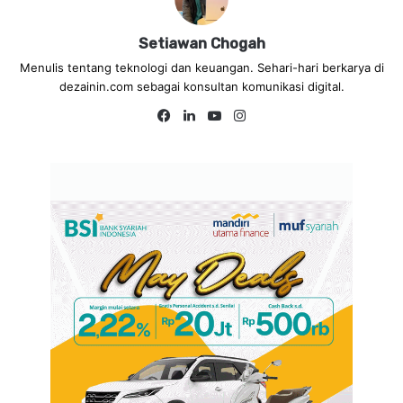
Setiawan Chogah
Menulis tentang teknologi dan keuangan. Sehari-hari berkarya di
dezainin.com sebagai konsultan komunikasi digital.
Fa
Lin
Yo
Ins
ce
ke
uT
tag
bo
dIn
ub
ra
ok
e
m