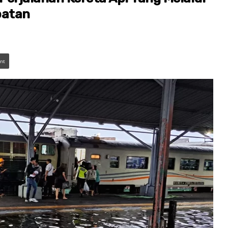
batan
int