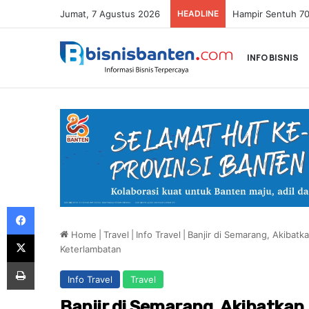
Jumat, 7 Agustus 2026
HEADLINE
INFO BISNIS
Facebook
Home
|
Travel
|
Info Travel
|
Banjir di Semarang, Akibatka
X
Keterlambatan
Print
Info Travel
Travel
Banjir di Semarang, Akibatkan 