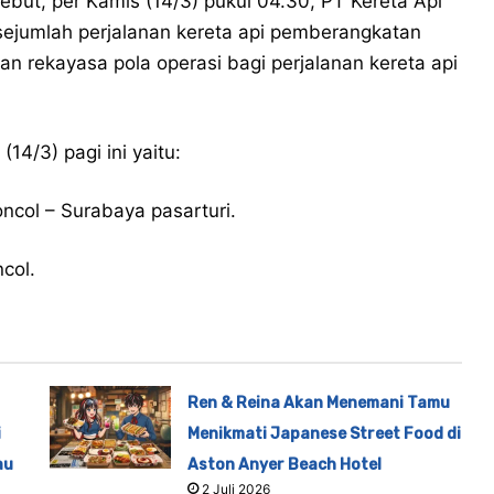
ebut, per Kamis (14/3) pukul 04.30, PT Kereta Api
sejumlah perjalanan kereta api pemberangkatan
 rekayasa pola operasi bagi perjalanan kereta api
4/3) pagi ini yaitu:
col – Surabaya pasarturi.
col.
Ren & Reina Akan Menemani Tamu
i
Menikmati Japanese Street Food di
au
Aston Anyer Beach Hotel
2 Juli 2026