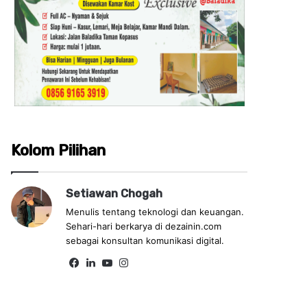
Kolom Pilihan
Setiawan Chogah
Menulis tentang teknologi dan keuangan.
Sehari-hari berkarya di dezainin.com
sebagai konsultan komunikasi digital.
Fa
Lin
Yo
Ins
ce
ke
uT
tag
bo
dIn
ub
ra