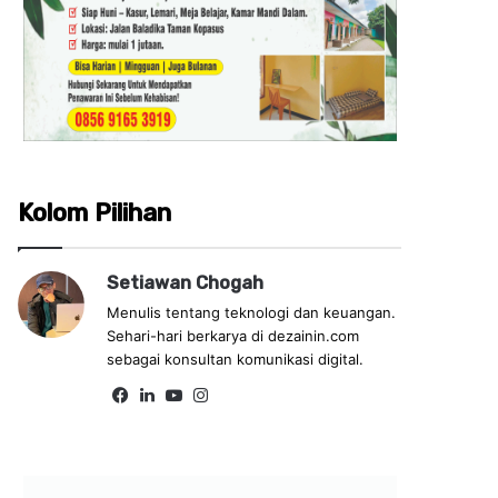
Kolom Pilihan
Setiawan Chogah
Menulis tentang teknologi dan keuangan.
Sehari-hari berkarya di dezainin.com
sebagai konsultan komunikasi digital.
Fa
Lin
Yo
Ins
ce
ke
uT
tag
bo
dIn
ub
ra
ok
e
m