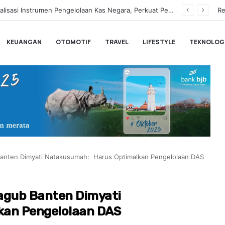
Hampir Sentuh 70.000 Pengguna, Polytron Optimis Sambut Ajang GIIAS 2026 dengan Respon Positif
Re
KEUANGAN
OTOMOTIF
TRAVEL
LIFESTYLE
TEKNOLOG
anten Dimyati Natakusumah: Harus Optimalkan Pengelolaan DAS
gub Banten Dimyati
an Pengelolaan DAS