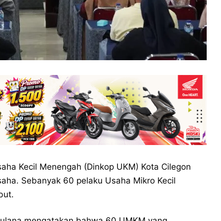
saha Kecil Menengah (Dinkop UKM) Kota Cilegon
saha. Sebanyak 60 pelaku Usaha Mikro Kecil
but.
 Maulana mengatakan bahwa 60 UMKM yang