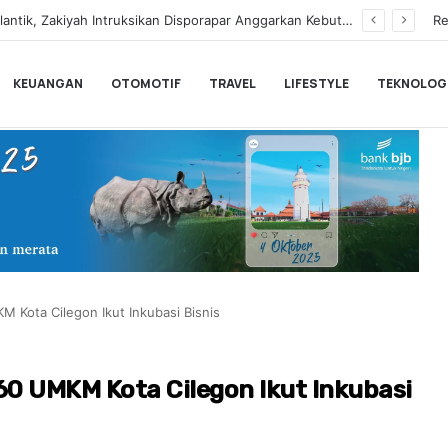
Samsung Galaxy Z Flip8 Hadir dengan Desain Lebih Tipis dan Fitur AI Canggih
Re
KEUANGAN
OTOMOTIF
TRAVEL
LIFESTYLE
TEKNOLOG
M Kota Cilegon Ikut Inkubasi Bisnis
60 UMKM Kota Cilegon Ikut Inkubasi