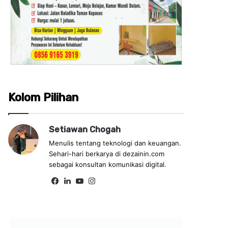
Kolom Pilihan
Setiawan Chogah
Menulis tentang teknologi dan keuangan.
Sehari-hari berkarya di dezainin.com
sebagai konsultan komunikasi digital.
Fa
Lin
Yo
Ins
ce
ke
uT
tag
bo
dIn
ub
ra
ok
e
m