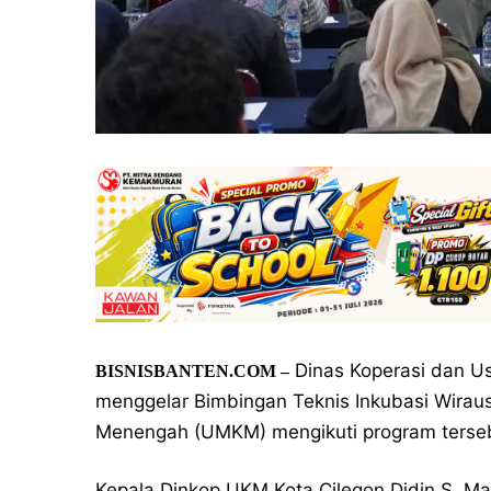
Dinas Koperasi dan U
BISNISBANTEN.COM –
menggelar Bimbingan Teknis Inkubasi Wirau
Menengah (UMKM) mengikuti program terse
Kepala Dinkop UKM Kota Cilegon Didin S.