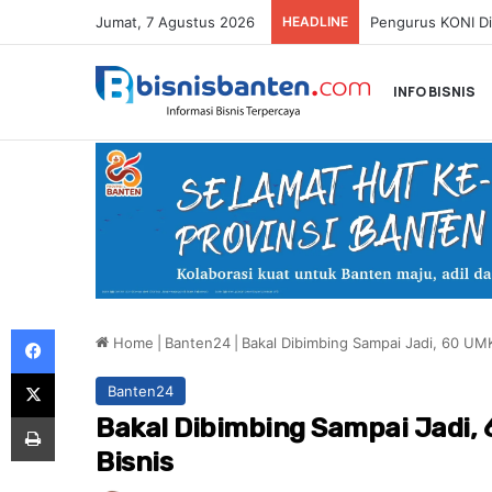
Jumat, 7 Agustus 2026
HEADLINE
INFO BISNIS
Facebook
Home
|
Banten24
|
Bakal Dibimbing Sampai Jadi, 60 UMK
X
Banten24
Print
Bakal Dibimbing Sampai Jadi, 
Bisnis