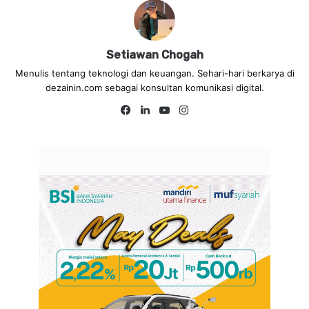
Setiawan Chogah
Menulis tentang teknologi dan keuangan. Sehari-hari berkarya di
dezainin.com sebagai konsultan komunikasi digital.
Fa
Lin
Yo
Ins
ce
ke
uT
tag
bo
dIn
ub
ra
ok
e
m