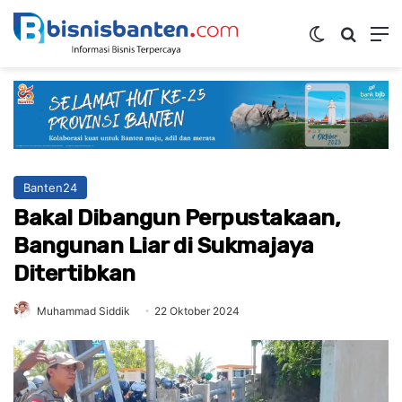
Switch ski
Mencar
M
Banten24
Bakal Dibangun Perpustakaan,
Bangunan Liar di Sukmajaya
Ditertibkan
Muhammad Siddik
22 Oktober 2024