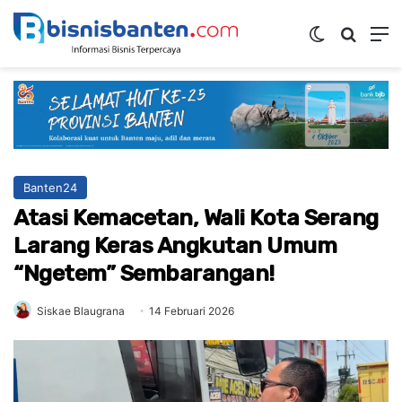
Switch ski
Mencar
M
Banten24
Atasi Kemacetan, Wali Kota Serang
Larang Keras Angkutan Umum
“Ngetem” Sembarangan!
Siskae Blaugrana
14 Februari 2026