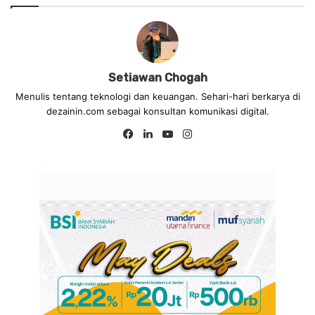
Setiawan Chogah
Menulis tentang teknologi dan keuangan. Sehari-hari berkarya di
dezainin.com sebagai konsultan komunikasi digital.
Fa
Lin
Yo
Ins
ce
ke
uT
tag
bo
dIn
ub
ra
ok
e
m