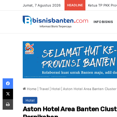
Jumat, 7 Agustus 2026
HEADLINE
INFO BISNIS
Facebook
Home
|
Travel
|
Hotel
|
Aston Hotel Area Banten Cluste
X
Print
Hotel
Aston Hotel Area Banten Clus