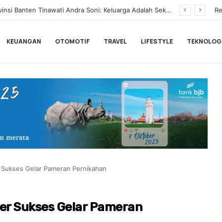
BLACKPINK Gelar Meet & Greet Spesial Rayakan Anniversary ke-10, Ini Syarat dan Jadwalnya
Re
KEUANGAN
OTOMOTIF
TRAVEL
LIFESTYLE
TEKNOLOG
r Sukses Gelar Pameran Pernikahan
ter Sukses Gelar Pameran