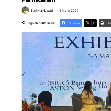
Pernikahan
Susi Kurniawati
5 Maret 2024
Bagikan berita ini ke:
Facebook
X
Pr