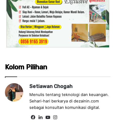
Kolom Pilihan
Setiawan Chogah
Menulis tentang teknologi dan keuangan.
Sehari-hari berkarya di dezainin.com
sebagai konsultan komunikasi digital.
Fa
Lin
Yo
Ins
ce
ke
uT
tag
bo
dIn
ub
ra