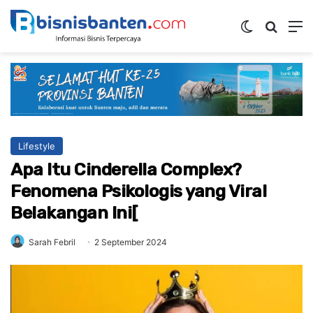
Switch ski
Mencar
M
Lifestyle
Apa Itu Cinderella Complex?
Fenomena Psikologis yang Viral
Belakangan Ini[
Sarah Febril
2 September 2024