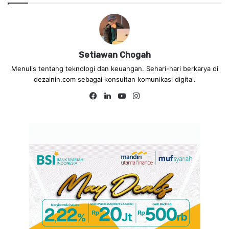
Setiawan Chogah
Menulis tentang teknologi dan keuangan. Sehari-hari berkarya di
dezainin.com sebagai konsultan komunikasi digital.
Fa
Lin
Yo
Ins
ce
ke
uT
tag
bo
dIn
ub
ra
ok
e
m