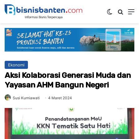
Switch ski
Mencar
M
Ekonomi
Aksi Kolaborasi Generasi Muda dan
Yayasan AHM Bangun Negeri
Susi Kurniawati
4 Maret 2024