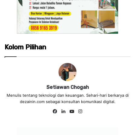
Kolom Pilihan
Setiawan Chogah
Menulis tentang teknologi dan keuangan. Sehari-hari berkarya di
dezainin.com sebagai konsultan komunikasi digital.
Fa
Lin
Yo
Ins
ce
ke
uT
tag
bo
dIn
ub
ra
ok
e
m