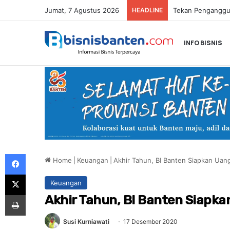
Jumat, 7 Agustus 2026
HEADLINE
INFO BISNIS
Facebook
Home
|
Keuangan
|
Akhir Tahun, BI Banten Siapkan Uang 
X
Keuangan
Print
Akhir Tahun, BI Banten Siapkan
Susi Kurniawati
17 Desember 2020