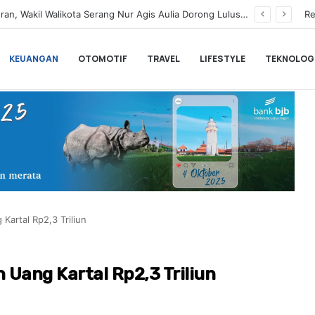
Renny Fonda Ajak IWAPI Banten Perkuat Keimanan dan Sinergi Organisasi Lewat Pengajian Sholehah
Re
KEUANGAN
OTOMOTIF
TRAVEL
LIFESTYLE
TEKNOLOG
Kartal Rp2,3 Triliun
 Uang Kartal Rp2,3 Triliun