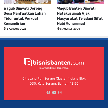
Wagub Dimyati Dorong
Wagub Banten Dimyati
Desa Manfaatkan Lahan
Natakusumah Ajak
Tidur untuk Perkuat
Masyarakat Teladani Sifat
Kemandirian
Nabi Muhammad
8 Agustus 2026
8 Agustus 2026
CitraLand Puri Serang Cluster Indiana Blok
DD5, Kota Serang, Banten 42162
Facebook
YouTube
Instagram