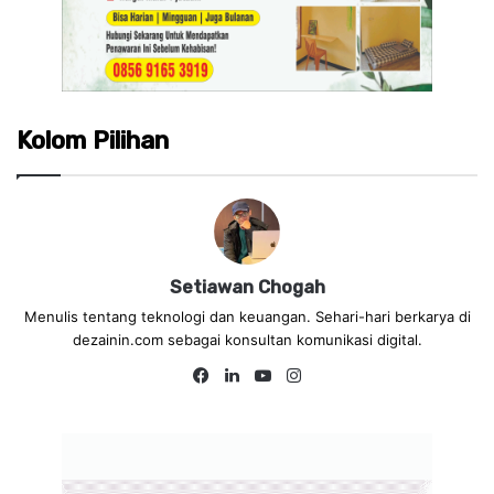
Kolom Pilihan
Setiawan Chogah
Menulis tentang teknologi dan keuangan. Sehari-hari berkarya di
dezainin.com sebagai konsultan komunikasi digital.
Fa
Lin
Yo
Ins
ce
ke
uT
tag
bo
dIn
ub
ra
ok
e
m