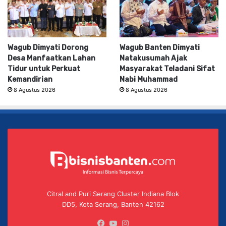
Wagub Dimyati Dorong
Wagub Banten Dimyati
Desa Manfaatkan Lahan
Natakusumah Ajak
Tidur untuk Perkuat
Masyarakat Teladani Sifat
Kemandirian
Nabi Muhammad
8 Agustus 2026
8 Agustus 2026
CitraLand Puri Serang Cluster Indiana Blok
DD5, Kota Serang, Banten 42162
Facebook
YouTube
Instagram