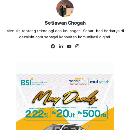
Setiawan Chogah
Menulis tentang teknologi dan keuangan. Sehari-hari berkarya di
dezainin.com sebagai konsultan komunikasi digital.
Fa
Lin
Yo
Ins
ce
ke
uT
tag
bo
dIn
ub
ra
ok
e
m