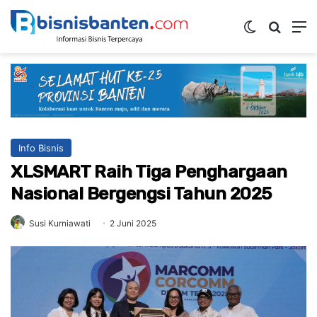
Switch ski
Mencar
M
Info Bisnis
XLSMART Raih Tiga Penghargaan
Nasional Bergengsi Tahun 2025
Susi Kurniawati
2 Juni 2025