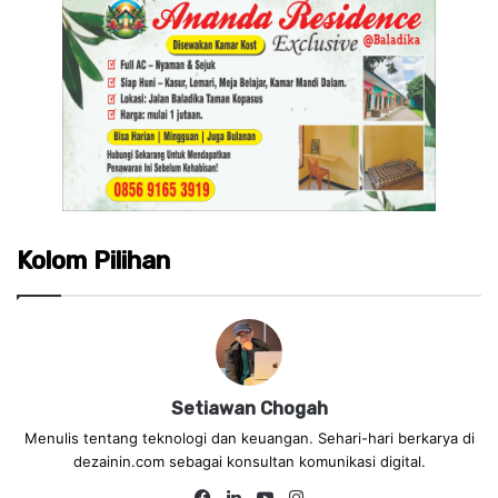
Kolom Pilihan
Setiawan Chogah
Menulis tentang teknologi dan keuangan. Sehari-hari berkarya di
dezainin.com sebagai konsultan komunikasi digital.
Fa
Lin
Yo
Ins